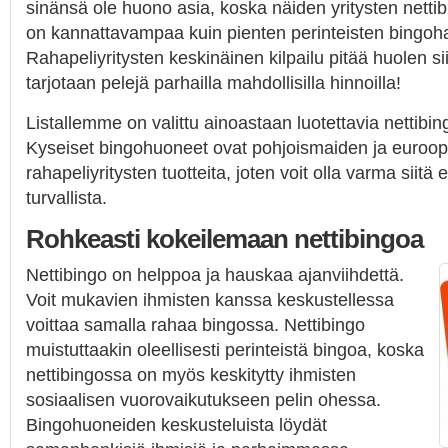
sinänsä ole huono asia, koska näiden yritysten nett
on kannattavampaa kuin pienten perinteisten bingohal
Rahapeliyritysten keskinäinen kilpailu pitää huolen sii
tarjotaan pelejä parhailla mahdollisilla hinnoilla!
Listallemme on valittu ainoastaan luotettavia nettibing
Kyseiset bingohuoneet ovat pohjoismaiden ja euroo
rahapeliyritysten tuotteita, joten voit olla varma siitä
turvallista.
Rohkeasti kokeilemaan nettibingoa
Nettibingo on helppoa ja hauskaa ajanviihdettä.
Voit mukavien ihmisten kanssa keskustellessa
voittaa samalla rahaa bingossa. Nettibingo
muistuttaakin oleellisesti perinteistä bingoa, koska
nettibingossa on myös keskitytty ihmisten
sosiaalisen vuorovaikutukseen pelin ohessa.
Bingohuoneiden keskusteluista löydät