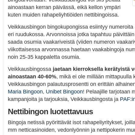
ainoastaan kerran päivässä, eikä kellon ympäri
kuten muiden rahapeliyhtiöiden nettibingoissa.
Veikkausbingon bingokupongissa esiintyy numeroita 1
eri ruudukossa. Arvonnoissa jotka tapahtuu päivittäin
saada osumia vaakariveistä (viiden numeron vaakari
viikottaisessa arvonnassa haetaan vaakabingoja nume
noin 25-35 kappaletta osumia.
Veikkausbingossa
jaetaan kierroksella kerätyistä v
ainoastaan 40-60%
, mikä ei ole millään mittapuulla
Veikkausbingon palautusprosentti on erittäin alhainen
Maria Bingoon
,
Unibet Bingoon
! Pelaajille tarjotaan 
kampanjoita ja tarjouksia, Veikkausbingosta ja
PAF:i
Nettibingon luotettavuus
Bingoja netissä pyörittävät isot rahapeliyritykset, joil
mm netticasinoiden, vedonlyönnin ja nettipokerin m