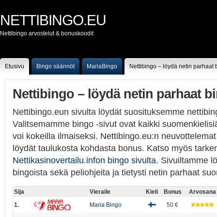
NETTIBINGO.EU
Nettibingo arvostelut & bonuskoodit
Etusivu
Bingo säännöt
MariaBingo
Nettibingo – löydä netin parhaat b
Nettibingo – löydä netin parhaat bi
Nettibingo.eun sivulta löydät suosituksemme nettibi
Valitsemamme bingo -sivut ovat kaikki suomenkielisi
voi kokeilla ilmaiseksi. Nettibingo.eu:n neuvottelemat
löydät taulukosta kohdasta bonus. Katso myös tarke
Nettikasinovertailu.infon bingo sivulta
. Sivuiltamme lö
bingoista sekä peliohjeita ja tietysti netin parhaat suo
Sija
Vieraile
Kieli
Bonus
Arvosana
1.
Maria Bingo
50 €