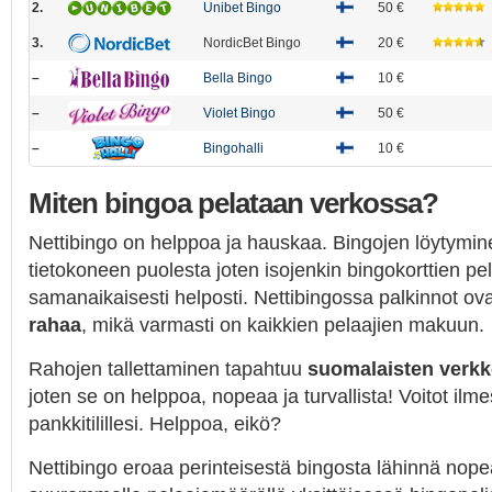
2.
Unibet Bingo
50 €
3.
NordicBet Bingo
20 €
–
Bella Bingo
10 €
–
Violet Bingo
50 €
–
Bingohalli
10 €
Miten bingoa pelataan verkossa?
Nettibingo on helppoa ja hauskaa. Bingojen löytymin
tietokoneen puolesta joten isojenkin bingokorttien p
samanaikaisesti helposti. Nettibingossa palkinnot ov
rahaa
, mikä varmasti on kaikkien pelaajien makuun.
Rahojen tallettaminen tapahtuu
suomalaisten verkk
joten se on helppoa, nopeaa ja turvallista! Voitot ilm
pankkitilillesi. Helppoa, eikö?
Nettibingo eroaa perinteisestä bingosta lähinnä nopea